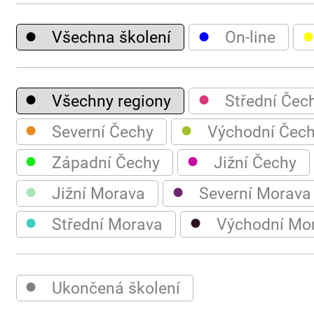
●
●
Všechna školení
On-line
●
●
Všechny regiony
Střední Čec
●
●
Severní Čechy
Východní Čec
●
●
Západní Čechy
Jižní Čechy
●
●
Jižní Morava
Severní Morava
●
●
Střední Morava
Východní Mo
●
Ukončená školení