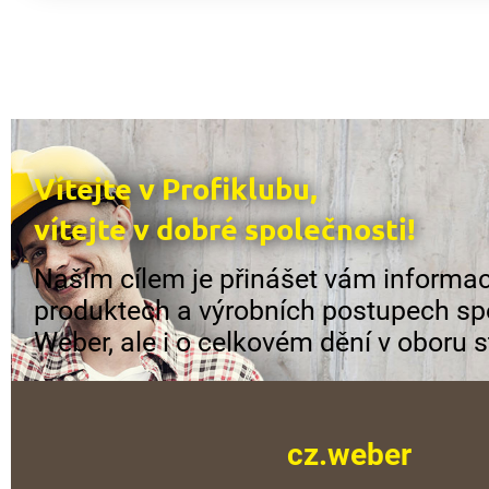
Vítejte v Profiklubu,
vítejte v dobré společnosti!
Naším cílem je přinášet vám informac
produktech a výrobních postupech sp
Weber, ale i o celkovém dění v oboru s
cz.weber