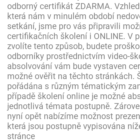
odborný certifikát ZDARMA. Vzhled
která nám v minulém období nedovo
setkání, jsme pro vás připravili mo
certifikačních školení i ONLINE. V p
zvolíte tento způsob, budete proško
odborníky prostřednictvím video-ško
absolvování vám bude vystaven certi
možné ověřit na těchto stránkách. 
pořádána s různým tématickým za
případě školení online je možné ab
jednotlivá témata postupně. Zárov
nyní opět nabízíme možnost prezen
která jsou postupně vypisována níž
stránce