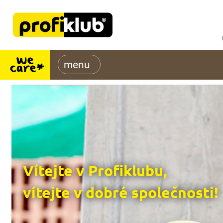
Vítejte v Profiklubu,
vítejte v dobré společnosti!