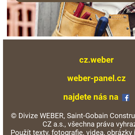
cz.weber
weber-panel.cz
najdete nás na
© Divize WEBER, Saint-Gobain Constru
CZ a.s., všechna práva vyhra
Použít texty, fotografie, videa, obrázky