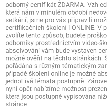
odborný certifikát ZDARMA. Vzhled
která nám v minulém období nedovo
setkání, jsme pro vás připravili mo
certifikačních školení i ONLINE. V p
zvolíte tento způsob, budete proško
odborníky prostřednictvím video-ško
absolvování vám bude vystaven certi
možné ověřit na těchto stránkách. 
pořádána s různým tématickým za
případě školení online je možné ab
jednotlivá témata postupně. Zárov
nyní opět nabízíme možnost prezen
která jsou postupně vypisována níž
stránce