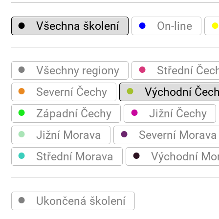
●
●
Všechna školení
On-line
●
●
Všechny regiony
Střední Čec
●
●
Severní Čechy
Východní Čec
●
●
Západní Čechy
Jižní Čechy
●
●
Jižní Morava
Severní Morava
●
●
Střední Morava
Východní Mo
●
Ukončená školení