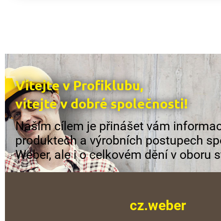
Vítejte v Profiklubu,
vítejte v dobré společnosti!
Naším cílem je přinášet vám informac
produktech a výrobních postupech sp
Weber, ale i o celkovém dění v oboru s
cz.weber