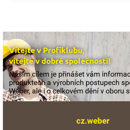
Vítejte v Profiklubu,
vítejte v dobré společnosti!
Naším cílem je přinášet vám informac
produktech a výrobních postupech sp
Weber, ale i o celkovém dění v oboru s
cz.weber