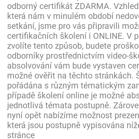
odborný certifikát ZDARMA. Vzhled
která nám v minulém období nedovo
setkání, jsme pro vás připravili mo
certifikačních školení i ONLINE. V p
zvolíte tento způsob, budete proško
odborníky prostřednictvím video-ško
absolvování vám bude vystaven certi
možné ověřit na těchto stránkách. 
pořádána s různým tématickým za
případě školení online je možné ab
jednotlivá témata postupně. Zárov
nyní opět nabízíme možnost prezen
která jsou postupně vypisována níž
stránce