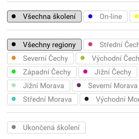
●
●
Všechna školení
On-line
●
●
Všechny regiony
Střední Čec
●
●
Severní Čechy
Východní Čec
●
●
Západní Čechy
Jižní Čechy
●
●
Jižní Morava
Severní Morava
●
●
Střední Morava
Východní Mo
●
Ukončená školení