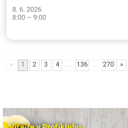
8. 6. 2026
8:00 – 9:00
«
1
2
3
4
…
136
…
270
»
Vítejte v Profiklubu,