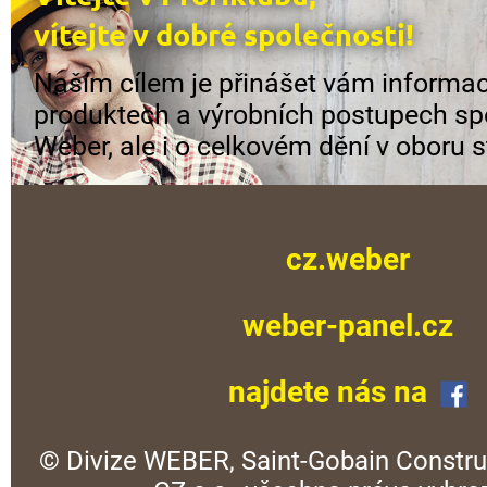
vítejte v dobré společnosti!
Naším cílem je přinášet vám informac
produktech a výrobních postupech sp
Weber, ale i o celkovém dění v oboru s
cz.weber
weber-panel.cz
najdete nás na
© Divize WEBER, Saint-Gobain Constru