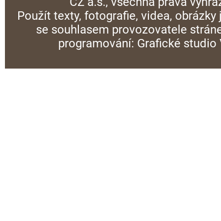
CZ a.s., všechna práva vyhra
Použít texty, fotografie, videa, obrázky
se souhlasem provozovatele stráne
programování:
Grafické studi