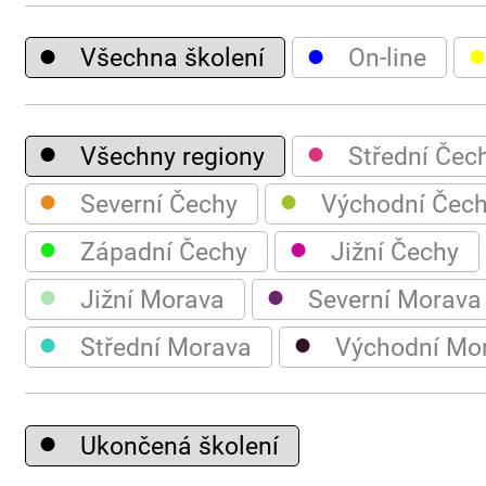
●
●
Všechna školení
On-line
●
●
Všechny regiony
Střední Čec
●
●
Severní Čechy
Východní Čec
●
●
Západní Čechy
Jižní Čechy
●
●
Jižní Morava
Severní Morava
●
●
Střední Morava
Východní Mo
●
Ukončená školení