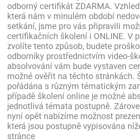
odborný certifikát ZDARMA. Vzhled
která nám v minulém období nedovo
setkání, jsme pro vás připravili mo
certifikačních školení i ONLINE. V p
zvolíte tento způsob, budete proško
odborníky prostřednictvím video-ško
absolvování vám bude vystaven certi
možné ověřit na těchto stránkách. 
pořádána s různým tématickým za
případě školení online je možné ab
jednotlivá témata postupně. Zárov
nyní opět nabízíme možnost prezen
která jsou postupně vypisována níž
stránce