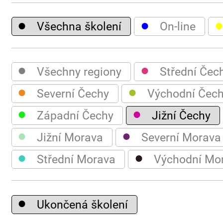
●
●
Všechna školení
On-line
●
●
Všechny regiony
Střední Čec
●
●
Severní Čechy
Východní Čec
●
●
Západní Čechy
Jižní Čechy
●
●
Jižní Morava
Severní Morava
●
●
Střední Morava
Východní Mo
●
Ukončená školení