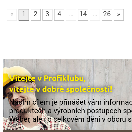
«
1
2
3
4
…
14
…
26
»
Vítejte v Profiklubu,
vítejte v dobré společnosti!
Naším cílem je přinášet vám informac
produktech a výrobních postupech sp
Weber, ale i o celkovém dění v oboru s