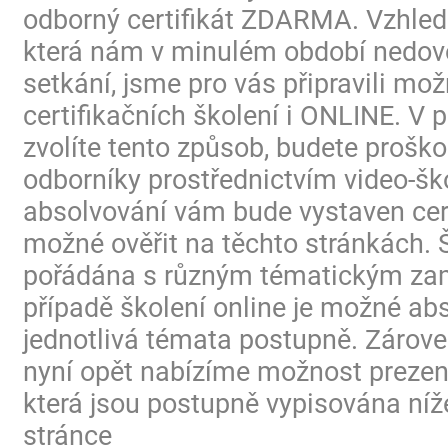
odborný certifikát ZDARMA. Vzhled
která nám v minulém období nedovo
setkání, jsme pro vás připravili mo
certifikačních školení i ONLINE. V p
zvolíte tento způsob, budete proško
odborníky prostřednictvím video-ško
absolvování vám bude vystaven certi
možné ověřit na těchto stránkách. 
pořádána s různým tématickým za
případě školení online je možné ab
jednotlivá témata postupně. Zárov
nyní opět nabízíme možnost prezen
která jsou postupně vypisována níž
stránce