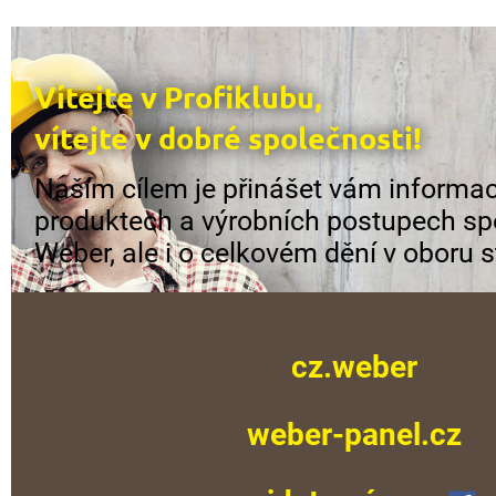
Vítejte v Profiklubu,
vítejte v dobré společnosti!
Naším cílem je přinášet vám informac
produktech a výrobních postupech sp
Weber, ale i o celkovém dění v oboru s
cz.weber
weber-panel.cz