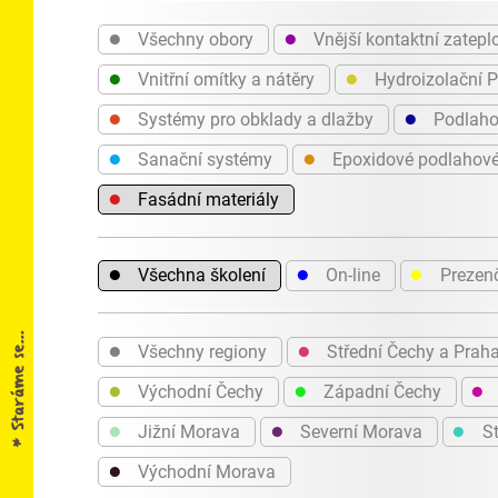
●
●
Všechny obory
Vnější kontaktní zatepl
●
●
Vnitřní omítky a nátěry
Hydroizolační 
●
●
Systémy pro obklady a dlažby
Podlaho
●
●
Sanační systémy
Epoxidové podlahov
●
Fasádní materiály
●
●
●
Všechna školení
On-line
Prezen
●
●
Všechny regiony
Střední Čechy a Prah
●
●
●
Východní Čechy
Západní Čechy
●
●
●
Jižní Morava
Severní Morava
St
●
Východní Morava