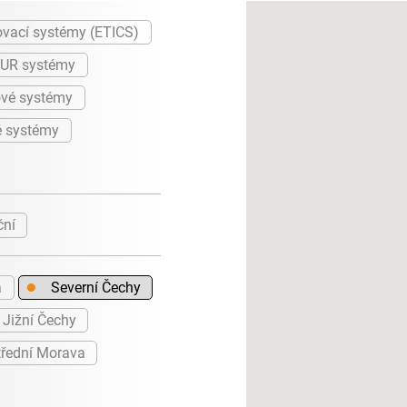
ovací systémy (ETICS)
PUR systémy
vé systémy
é systémy
ční
●
a
Severní Čechy
Jižní Čechy
řední Morava