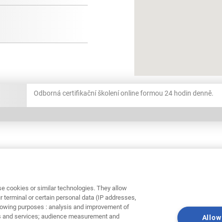
Odborná certifikační školení online formou 24 hodin denně.
e cookies or similar technologies. They allow
Vítejte v Profiklu
r terminal or certain personal data (IP addresses,
ollowing purposes : analysis and improvement of
vítejte v dobré sp
cts and services; audience measurement and
Allow