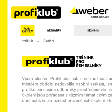
aktuality
školení
Profiklub
Školení
Všem členům Profiklubu nabízíme možnost úča
minulém období nedovolila osobní setkání, jsm
proškoleni našimi odborníky prostřednictvím vid
Školení jsou pořádána s různým tématickým zam
opět nabízíme možnost prezenčních školení, kte