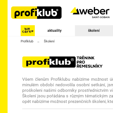
aktuality
školení
Profiklub
Školení
Všem členům Profiklubu nabízíme možnost úča
minulém období nedovolila osobní setkání, jsm
proškoleni našimi odborníky prostřednictvím vid
Školení jsou pořádána s různým tématickým zam
opět nabízíme možnost prezenčních školení, kte