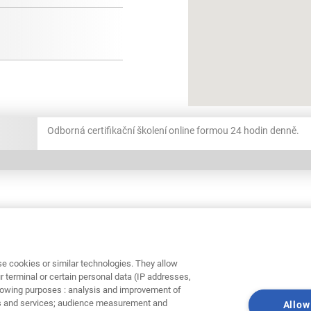
Odborná certifikační školení online formou 24 hodin denně.
e cookies or similar technologies. They allow
Vítejte v Profiklu
r terminal or certain personal data (IP addresses,
ollowing purposes : analysis and improvement of
vítejte v dobré sp
cts and services; audience measurement and
Allow