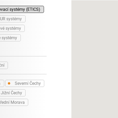
ovací systémy (ETICS)
PUR systémy
vé systémy
é systémy
ční
●
a
Severní Čechy
Jižní Čechy
řední Morava