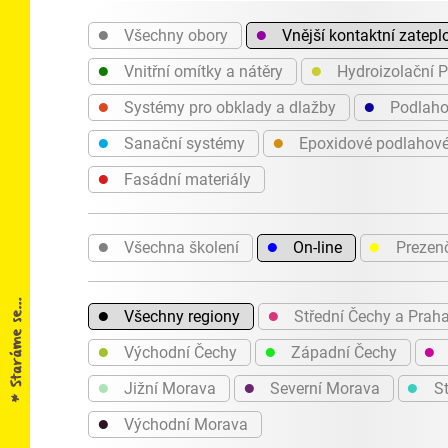
●
●
Všechny obory
Vnější kontaktní zatepl
●
●
Vnitřní omítky a nátěry
Hydroizolační 
●
●
Systémy pro obklady a dlažby
Podlaho
●
●
Sanační systémy
Epoxidové podlahov
●
Fasádní materiály
●
●
●
Všechna školení
On-line
Prezen
●
●
Všechny regiony
Střední Čechy a Prah
●
●
●
Východní Čechy
Západní Čechy
●
●
●
Jižní Morava
Severní Morava
St
●
Východní Morava