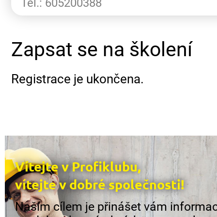
Tel.: 605200388
Zapsat se na školení
Registrace je ukončena.
Vítejte v Profiklubu,
vítejte v dobré společnosti!
Naším cílem je přinášet vám informac