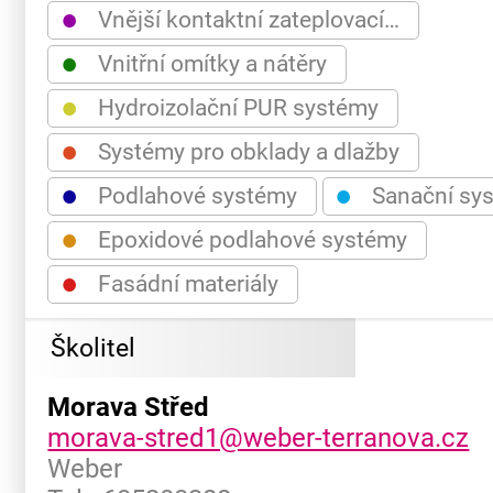
●
Vnější kontaktní zateplovací…
●
Vnitřní omítky a nátěry
●
Hydroizolační PUR systémy
●
Systémy pro obklady a dlažby
●
●
Podlahové systémy
Sanační sy
●
Epoxidové podlahové systémy
●
Fasádní materiály
Školitel
Morava Střed
morava-stred1@weber-terranova.cz
Weber