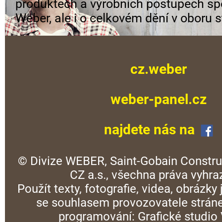
produktech a výrobních postupech sp
Weber, ale i o celkovém dění v oboru s
cz.weber
weber-panel.cz
najdete nás na
© Divize WEBER, Saint-Gobain Constru
CZ a.s., všechna práva vyhra
Použít texty, fotografie, videa, obrázky
se souhlasem provozovatele stráne
programování:
Grafické studi