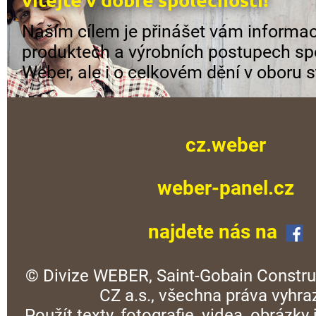
Naším cílem je přinášet vám informac
produktech a výrobních postupech sp
Weber, ale i o celkovém dění v oboru s
cz.weber
weber-panel.cz
najdete nás na
© Divize WEBER, Saint-Gobain Constru
CZ a.s., všechna práva vyhra
Použít texty, fotografie, videa, obrázky