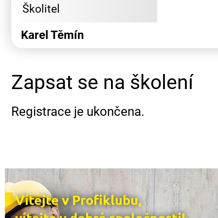
Školitel
Karel Těmín
Zapsat se na školení
Registrace je ukončena.
Vítejte v Profiklubu,
vítejte v dobré společnosti!