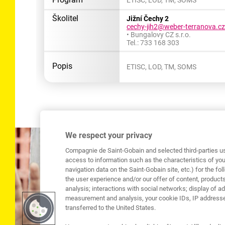
ETISC, LOD, TM, SOMS
Školitel
Jižní Čechy 2
cechy-jih2@weber-terranova.c
• Bungalovy CZ s.r.o.
Tel.: 733 168 303
Popis
ETISC, LOD, TM, SOMS
We respect your privacy
Compagnie de Saint-Gobain and selected third-parties us
access to information such as the characteristics of you
navigation data on the Saint-Gobain site, etc.) for the f
the user experience and/or our offer of content, produ
analysis; interactions with social networks; display of a
measurement and analysis, your cookie IDs, IP addresse
transferred to the United States.