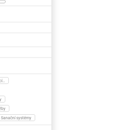
cí…
y
žby
Sanační systémy