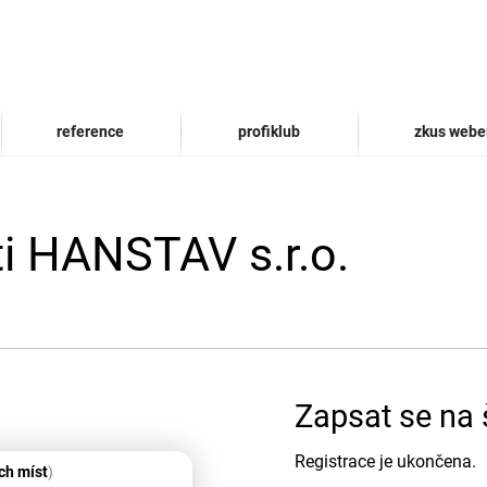
reference
profiklub
zkus webe
ti HANSTAV s.r.o.
Zapsat se na 
Registrace je ukončena.
ch míst
)