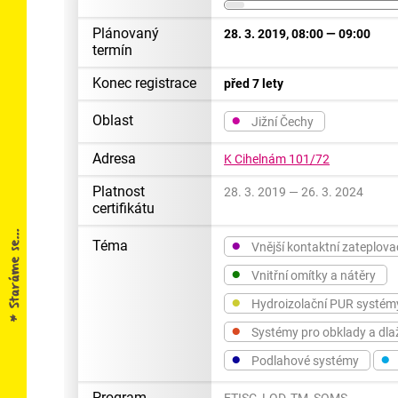
Plánovaný
28. 3. 2019, 08:00 — 09:00
termín
Konec registrace
před 7 lety
●
Oblast
Jižní Čechy
Adresa
K Cihelnám 101/72
Platnost
28. 3. 2019 — 26. 3. 2024
certifikátu
●
Téma
Vnější kontaktní zateplova
●
Vnitřní omítky a nátěry
●
Hydroizolační PUR systém
●
Systémy pro obklady a dla
●
●
Podlahové systémy
Program