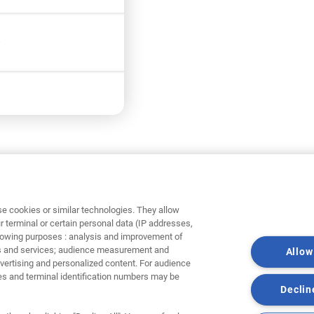
z
e cookies or similar technologies. They allow
Vítejte v Profiklu
r terminal or certain personal data (IP addresses,
ollowing purposes : analysis and improvement of
vítejte v dobré sp
cts and services; audience measurement and
Allow
dvertising and personalized content. For audience
s and terminal identification numbers may be
Naším cílem je přinášet vám inform
Declin
ale i o celkovém dění v oboru stavebn