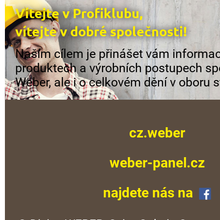
Vítejte v Profiklubu,
vítejte v dobré společnosti!
Naším cílem je přinášet vám informac
produktech a výrobních postupech sp
Weber, ale i o celkovém dění v oboru s
cz.weber
weber-panel.cz
najdete nás na