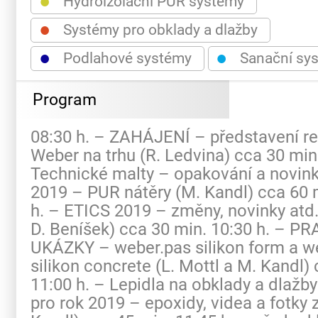
●
Hydroizolační PUR systémy
●
Systémy pro obklady a dlažby
●
●
Podlahové systémy
Sanační sy
Program
08:30 h. – ZAHÁJENÍ – představení re
Weber na trhu (R. Ledvina) cca 30 min.
Technické malty – opakování a novink
2019 – PUR nátěry (M. Kandl) cca 60 
h. – ETICS 2019 – změny, novinky atd.
D. Beníšek) cca 30 min. 10:30 h. – P
UKÁZKY – weber.pas silikon form a w
silikon concrete (L. Mottl a M. Kandl)
11:00 h. – Lepidla na obklady a dlažb
pro rok 2019 – epoxidy, videa a fotky 