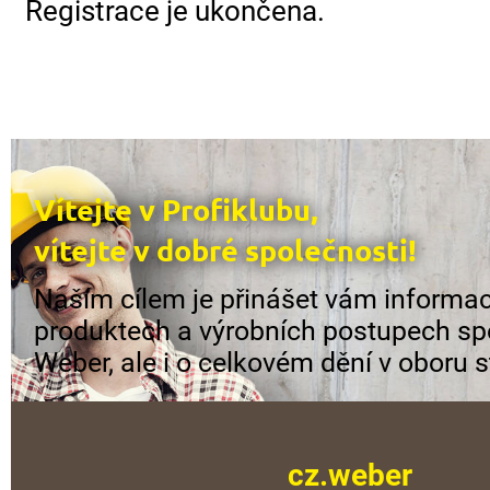
Registrace je ukončena.
Vítejte v Profiklubu,
vítejte v dobré společnosti!
Naším cílem je přinášet vám informac
produktech a výrobních postupech sp
Weber, ale i o celkovém dění v oboru s
cz.weber