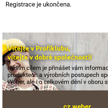
Registrace je ukončena.
Vítejte v Profiklubu,
vítejte v dobré společnosti!
Naším cílem je přinášet vám informac
produktech a výrobních postupech sp
Weber, ale i o celkovém dění v oboru s
cz.weber