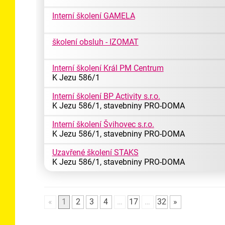
Interní školení GAMELA
školení obsluh - IZOMAT
Interní školení Král PM Centrum
K Jezu 586/1
Interní školení BP Activity s.r.o.
K Jezu 586/1, stavebniny PRO-DOMA
Interní školení Švihovec s.r.o.
K Jezu 586/1, stavebniny PRO-DOMA
Uzavřené školení STAKS
K Jezu 586/1, stavebniny PRO-DOMA
«
1
2
3
4
…
17
…
32
»