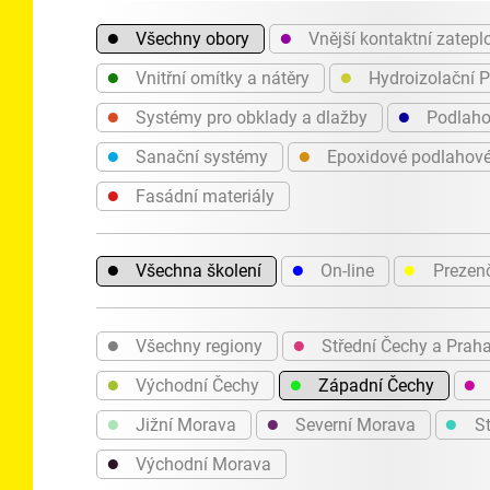
●
●
Všechny obory
Vnější kontaktní zatepl
●
●
Vnitřní omítky a nátěry
Hydroizolační 
●
●
Systémy pro obklady a dlažby
Podlaho
●
●
Sanační systémy
Epoxidové podlahov
●
Fasádní materiály
●
●
●
Všechna školení
On-line
Prezen
●
●
Všechny regiony
Střední Čechy a Prah
●
●
●
Východní Čechy
Západní Čechy
●
●
●
Jižní Morava
Severní Morava
St
●
Východní Morava