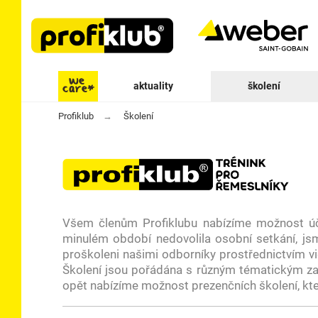
aktuality
školení
Profiklub
Školení
Všem členům Profiklubu nabízíme možnost úča
minulém období nedovolila osobní setkání, jsm
proškoleni našimi odborníky prostřednictvím vid
Školení jsou pořádána s různým tématickým zam
opět nabízíme možnost prezenčních školení, kte