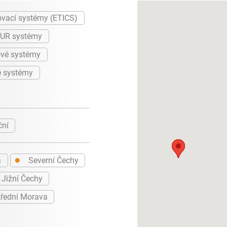
ovací systémy (ETICS)
PUR systémy
vé systémy
é systémy
ční
●
a
Severní Čechy
Jižní Čechy
řední Morava