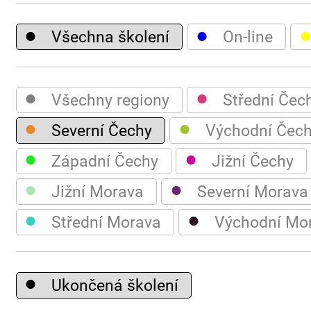
●
●
Všechna školení
On-line
●
●
Všechny regiony
Střední Čec
●
●
Severní Čechy
Východní Čec
●
●
Západní Čechy
Jižní Čechy
●
●
Jižní Morava
Severní Morava
●
●
Střední Morava
Východní Mo
●
Ukončená školení