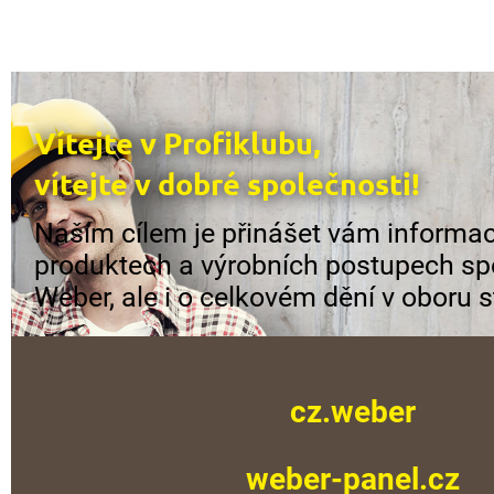
Vítejte v Profiklubu,
vítejte v dobré společnosti!
Naším cílem je přinášet vám informac
produktech a výrobních postupech sp
Weber, ale i o celkovém dění v oboru s
cz.weber
weber-panel.cz