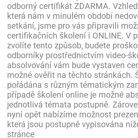
odborný certifikát ZDARMA. Vzhled
která nám v minulém období nedovo
setkání, jsme pro vás připravili mo
certifikačních školení i ONLINE. V p
zvolíte tento způsob, budete proško
odborníky prostřednictvím video-ško
absolvování vám bude vystaven certi
možné ověřit na těchto stránkách. 
pořádána s různým tématickým za
případě školení online je možné ab
jednotlivá témata postupně. Zárov
nyní opět nabízíme možnost prezen
která jsou postupně vypisována níž
stránce