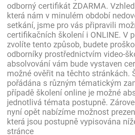
odborný certifikát ZDARMA. Vzhled
která nám v minulém období nedovo
setkání, jsme pro vás připravili mo
certifikačních školení i ONLINE. V p
zvolíte tento způsob, budete proško
odborníky prostřednictvím video-ško
absolvování vám bude vystaven certi
možné ověřit na těchto stránkách. 
pořádána s různým tématickým za
případě školení online je možné ab
jednotlivá témata postupně. Zárov
nyní opět nabízíme možnost prezen
která jsou postupně vypisována níž
stránce