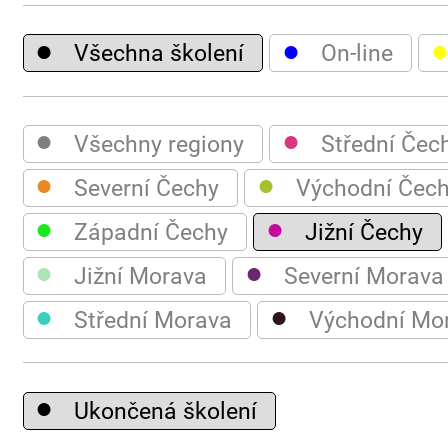
●
●
Všechna školení
On-line
●
●
Všechny regiony
Střední Čec
●
●
Severní Čechy
Východní Čec
●
●
Západní Čechy
Jižní Čechy
●
●
Jižní Morava
Severní Morava
●
●
Střední Morava
Východní Mo
●
Ukončená školení