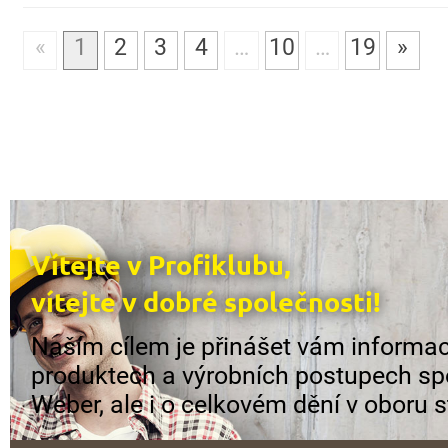
«
1
2
3
4
…
10
…
19
»
Vítejte v Profiklubu,
vítejte v dobré společnosti!
Naším cílem je přinášet vám informac
produktech a výrobních postupech sp
Weber, ale i o celkovém dění v oboru s