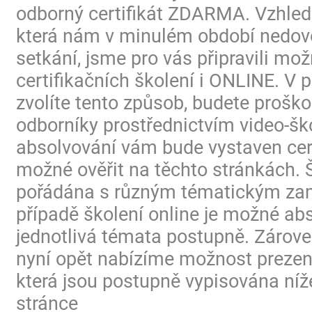
odborný certifikát ZDARMA. Vzhled
která nám v minulém období nedovo
setkání, jsme pro vás připravili mo
certifikačních školení i ONLINE. V p
zvolíte tento způsob, budete proško
odborníky prostřednictvím video-ško
absolvování vám bude vystaven certi
možné ověřit na těchto stránkách. 
pořádána s různým tématickým za
případě školení online je možné ab
jednotlivá témata postupně. Zárov
nyní opět nabízíme možnost prezen
která jsou postupně vypisována níž
stránce