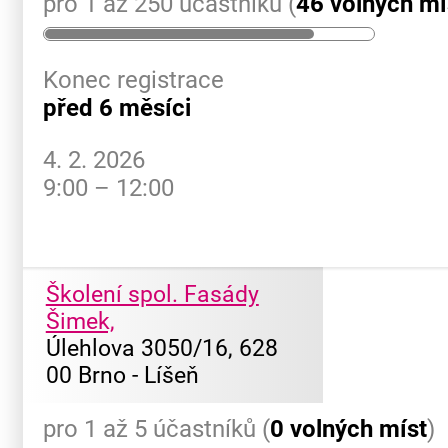
pro 1 až 250 účastníků (
46 volných mí
Konec registrace
před 6 měsíci
4. 2. 2026
9:00 – 12:00
Školení spol. Fasády
Šimek,
Úlehlova 3050/16, 628
00 Brno - Líšeň
pro 1 až 5 účastníků (
0 volných míst
)