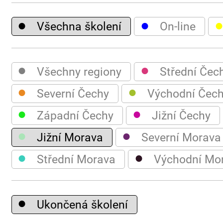
●
●
Všechna školení
On-line
●
●
Všechny regiony
Střední Čec
●
●
Severní Čechy
Východní Čec
●
●
Západní Čechy
Jižní Čechy
●
●
Jižní Morava
Severní Morava
●
●
Střední Morava
Východní Mo
●
Ukončená školení