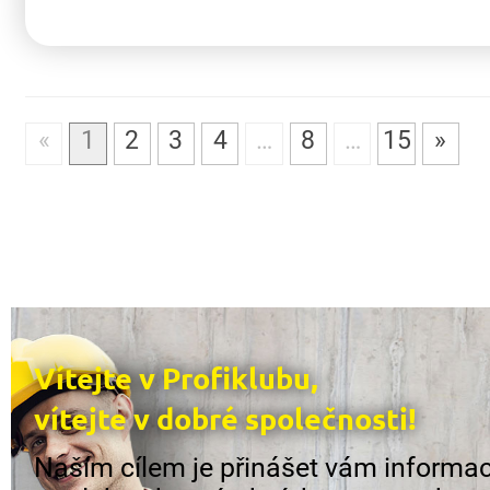
«
1
2
3
4
…
8
…
15
»
Vítejte v Profiklubu,
vítejte v dobré společnosti!
Naším cílem je přinášet vám informac