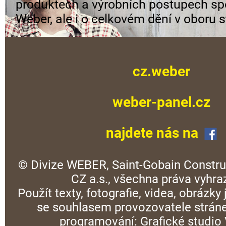
produktech a výrobních postupech sp
Weber, ale i o celkovém dění v oboru s
cz.weber
weber-panel.cz
najdete nás na
© Divize WEBER, Saint-Gobain Constru
CZ a.s., všechna práva vyhra
Použít texty, fotografie, videa, obrázky
se souhlasem provozovatele stráne
programování:
Grafické studi