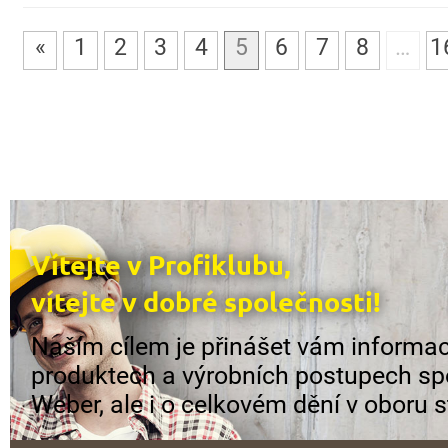
«
1
2
3
4
5
6
7
8
…
1
Vítejte v Profiklubu,
vítejte v dobré společnosti!
Naším cílem je přinášet vám informac
produktech a výrobních postupech sp
Weber, ale i o celkovém dění v oboru s