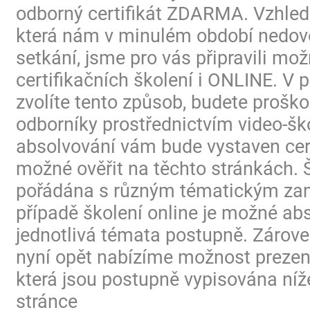
odborný certifikát ZDARMA. Vzhled
která nám v minulém období nedovo
setkání, jsme pro vás připravili mo
certifikačních školení i ONLINE. V p
zvolíte tento způsob, budete proško
odborníky prostřednictvím video-ško
absolvování vám bude vystaven certi
možné ověřit na těchto stránkách. 
pořádána s různým tématickým za
případě školení online je možné ab
jednotlivá témata postupně. Zárov
nyní opět nabízíme možnost prezen
která jsou postupně vypisována níž
stránce