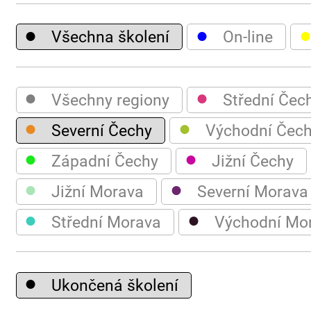
●
●
Všechna školení
On-line
●
●
Všechny regiony
Střední Čec
●
●
Severní Čechy
Východní Čec
●
●
Západní Čechy
Jižní Čechy
●
●
Jižní Morava
Severní Morava
●
●
Střední Morava
Východní Mo
●
Ukončená školení