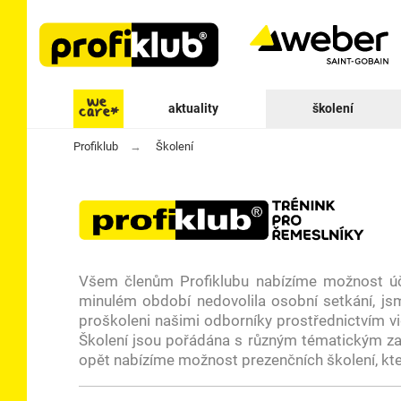
aktuality
školení
Profiklub
Školení
Všem členům Profiklubu nabízíme možnost úča
minulém období nedovolila osobní setkání, jsm
proškoleni našimi odborníky prostřednictvím vid
Školení jsou pořádána s různým tématickým zam
opět nabízíme možnost prezenčních školení, kte