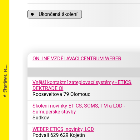
●
Ukončená školení
ONLINE VZDĚLÁVACÍ CENTRUM WEBER
Vnější kontaktní zateplovací systémy - ETICS,
DEKTRADE Ol
Rooseveltova 79 Olomouc
Školení novinky ETICS, SOMS, TM a LOD -
Šumúperské stavby
Sudkov
WEBER ETICS, novinky, LOD
Podvalí 629 629 Kojetín