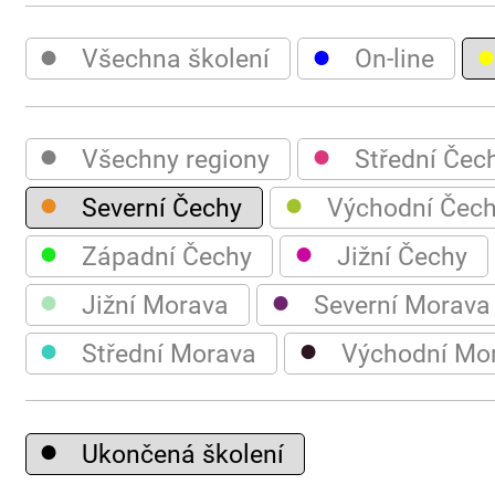
●
●
Všechna školení
On-line
●
●
Všechny regiony
Střední Čec
●
●
Severní Čechy
Východní Čec
●
●
Západní Čechy
Jižní Čechy
●
●
Jižní Morava
Severní Morava
●
●
Střední Morava
Východní Mo
●
Ukončená školení