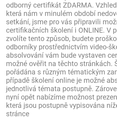
odborný certifikát ZDARMA. Vzhled
která nám v minulém období nedovo
setkání, jsme pro vás připravili mo
certifikačních školení i ONLINE. V p
zvolíte tento způsob, budete proško
odborníky prostřednictvím video-ško
absolvování vám bude vystaven certi
možné ověřit na těchto stránkách. 
pořádána s různým tématickým za
případě školení online je možné ab
jednotlivá témata postupně. Zárov
nyní opět nabízíme možnost prezen
která jsou postupně vypisována níž
stránce