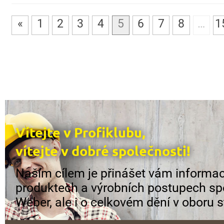
«
1
2
3
4
5
6
7
8
…
1
Vítejte v Profiklubu,
vítejte v dobré společnosti!
Naším cílem je přinášet vám informac
produktech a výrobních postupech sp
Weber, ale i o celkovém dění v oboru s