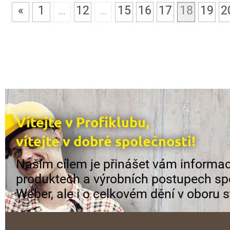
«
1
…
12
…
15
16
17
18
19
2
Vítejte v Profiklubu,
vítejte v dobré společnosti!
Naším cílem je přinášet vám informac
produktech a výrobních postupech sp
Weber, ale i o celkovém dění v oboru s