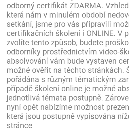
odborný certifikát ZDARMA. Vzhled
která nám v minulém období nedovo
setkání, jsme pro vás připravili mo
certifikačních školení i ONLINE. V p
zvolíte tento způsob, budete proško
odborníky prostřednictvím video-ško
absolvování vám bude vystaven certi
možné ověřit na těchto stránkách. 
pořádána s různým tématickým za
případě školení online je možné ab
jednotlivá témata postupně. Zárov
nyní opět nabízíme možnost prezen
která jsou postupně vypisována níž
stránce