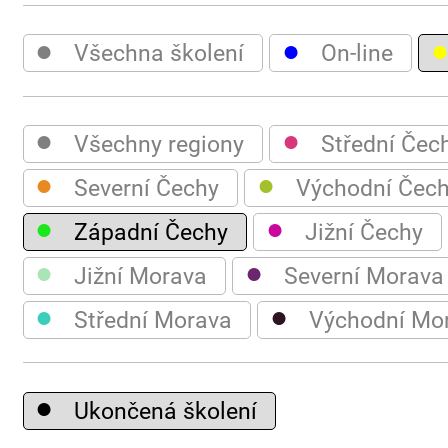
●
●
Všechna školení
On-line
●
●
Všechny regiony
Střední Čec
●
●
Severní Čechy
Východní Čec
●
●
Západní Čechy
Jižní Čechy
●
●
Jižní Morava
Severní Morava
●
●
Střední Morava
Východní Mo
●
Ukončená školení