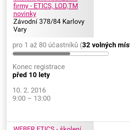
firmy - ETICS, LOD,TM
novinky
Závodní 378/84 Karlovy
Vary
pro 1 až 80 účastníků (
32 volných mís
Konec registrace
před 10 lety
10. 2. 2016
9:00 – 13:00
WEBER ETICS - školení