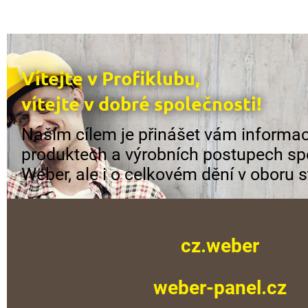
Vítejte v Profiklubu,
vítejte v dobré společnosti!
Naším cílem je přinášet vám informac
produktech a výrobních postupech sp
Weber, ale i o celkovém dění v oboru s
cz.weber
weber-panel.cz