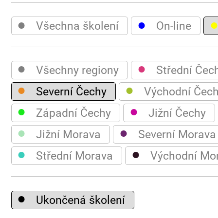
●
●
Všechna školení
On-line
●
●
Všechny regiony
Střední Čec
●
●
Severní Čechy
Východní Čec
●
●
Západní Čechy
Jižní Čechy
●
●
Jižní Morava
Severní Morava
●
●
Střední Morava
Východní Mo
●
Ukončená školení