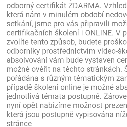
odborný certifikát ZDARMA. Vzhled
která nám v minulém období nedovo
setkání, jsme pro vás připravili mo
certifikačních školení i ONLINE. V p
zvolíte tento způsob, budete proško
odborníky prostřednictvím video-ško
absolvování vám bude vystaven certi
možné ověřit na těchto stránkách. 
pořádána s různým tématickým za
případě školení online je možné ab
jednotlivá témata postupně. Zárov
nyní opět nabízíme možnost prezen
která jsou postupně vypisována níž
stránce