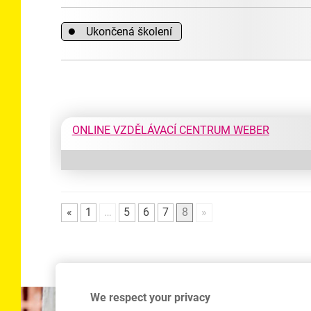
●
Ukončená školení
ONLINE VZDĚLÁVACÍ CENTRUM WEBER
«
1
…
5
6
7
8
»
We respect your privacy