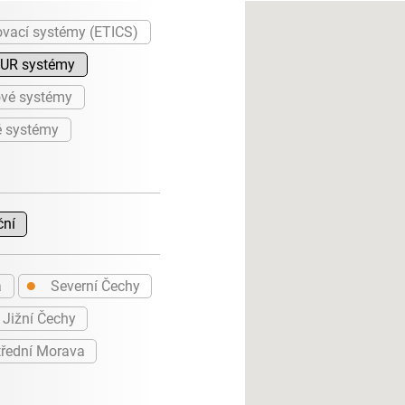
ovací systémy (ETICS)
PUR systémy
vé systémy
é systémy
ční
●
a
Severní Čechy
Jižní Čechy
řední Morava