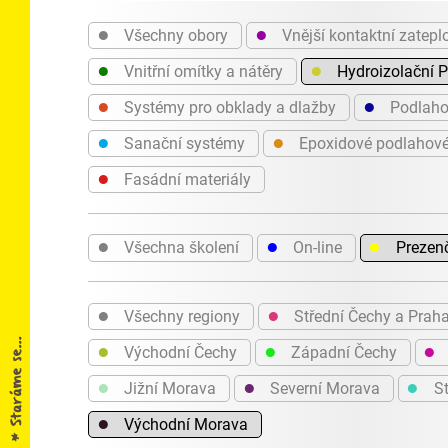
●
●
Všechny obory
Vnější kontaktní zatepl
●
●
Vnitřní omítky a nátěry
Hydroizolační 
●
●
Systémy pro obklady a dlažby
Podlaho
●
●
Sanační systémy
Epoxidové podlahov
●
Fasádní materiály
●
●
●
Všechna školení
On-line
Prezen
●
●
Všechny regiony
Střední Čechy a Prah
●
●
●
Východní Čechy
Západní Čechy
●
●
●
Jižní Morava
Severní Morava
St
●
Východní Morava