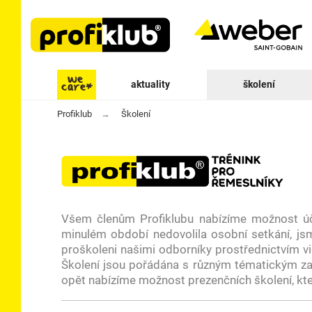
aktuality
školení
Profiklub
Školení
Všem členům Profiklubu nabízíme možnost úča
minulém období nedovolila osobní setkání, jsm
proškoleni našimi odborníky prostřednictvím vid
Školení jsou pořádána s různým tématickým zam
opět nabízíme možnost prezenčních školení, kte