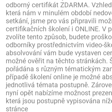
odborný certifikát ZDARMA. Vzhled
která nám v minulém období nedovo
setkání, jsme pro vás připravili mo
certifikačních školení i ONLINE. V p
zvolíte tento způsob, budete proško
odborníky prostřednictvím video-ško
absolvování vám bude vystaven certi
možné ověřit na těchto stránkách. 
pořádána s různým tématickým za
případě školení online je možné ab
jednotlivá témata postupně. Zárov
nyní opět nabízíme možnost prezen
která jsou postupně vypisována níž
stránce