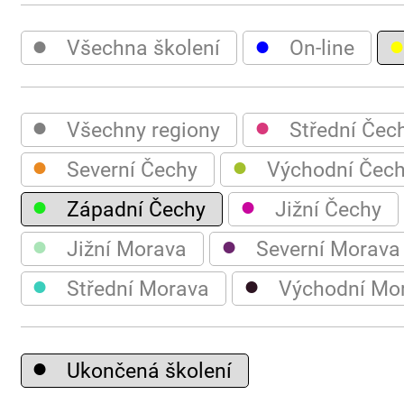
●
●
Všechna školení
On-line
●
●
Všechny regiony
Střední Čec
●
●
Severní Čechy
Východní Čec
●
●
Západní Čechy
Jižní Čechy
●
●
Jižní Morava
Severní Morava
●
●
Střední Morava
Východní Mo
●
Ukončená školení