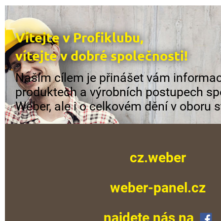
Vítejte v Profiklubu,
vítejte v dobré společnosti!
Naším cílem je přinášet vám informac
produktech a výrobních postupech sp
Weber, ale i o celkovém dění v oboru s
cz.weber
weber-panel.cz
najdete nás na