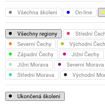
●
●
Všechna školení
On-line
●
●
Všechny regiony
Střední Čec
●
●
Severní Čechy
Východní Čec
●
●
Západní Čechy
Jižní Čechy
●
●
Jižní Morava
Severní Morava
●
●
Střední Morava
Východní Mo
●
Ukončená školení