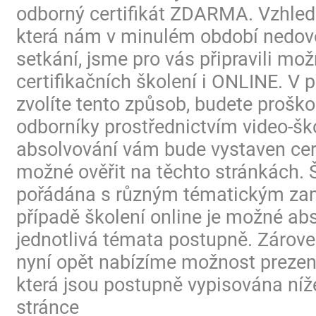
odborný certifikát ZDARMA. Vzhled
která nám v minulém období nedovo
setkání, jsme pro vás připravili mo
certifikačních školení i ONLINE. V p
zvolíte tento způsob, budete proško
odborníky prostřednictvím video-ško
absolvování vám bude vystaven certi
možné ověřit na těchto stránkách. 
pořádána s různým tématickým za
případě školení online je možné ab
jednotlivá témata postupně. Zárov
nyní opět nabízíme možnost prezen
která jsou postupně vypisována níž
stránce