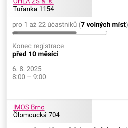
OHLA ŽS a. s.
Tuřanka 1154
pro 1 až 22 účastníků (
7 volných míst
Konec registrace
před 10 měsíci
6. 8. 2025
8:00 – 9:00
IMOS Brno
Ölomoucká 704