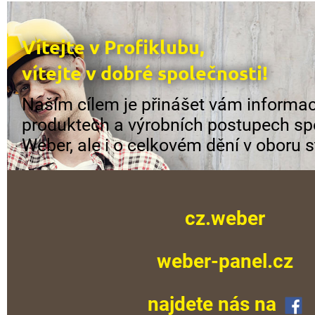
Vítejte v Profiklubu,
vítejte v dobré společnosti!
Naším cílem je přinášet vám informac
produktech a výrobních postupech sp
Weber, ale i o celkovém dění v oboru s
cz.weber
weber-panel.cz
najdete nás na