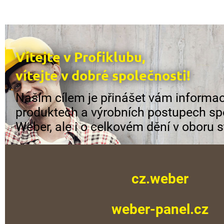
Vítejte v Profiklubu,
vítejte v dobré společnosti!
Naším cílem je přinášet vám informac
produktech a výrobních postupech sp
Weber, ale i o celkovém dění v oboru s
cz.weber
weber-panel.cz