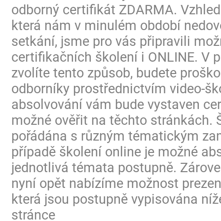
odborný certifikát ZDARMA. Vzhled
která nám v minulém období nedovo
setkání, jsme pro vás připravili mo
certifikačních školení i ONLINE. V p
zvolíte tento způsob, budete proško
odborníky prostřednictvím video-ško
absolvování vám bude vystaven certi
možné ověřit na těchto stránkách. 
pořádána s různým tématickým za
případě školení online je možné ab
jednotlivá témata postupně. Zárov
nyní opět nabízíme možnost prezen
která jsou postupně vypisována níž
stránce