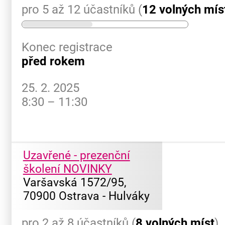
pro 5 až 12 účastníků (
12 volných mís
Konec registrace
před rokem
25. 2. 2025
8:30 – 11:30
Uzavřené - prezenční
školení NOVINKY
Varšavská 1572/95,
70900 Ostrava - Hulváky
pro 2 až 8 účastníků (
8 volných míst
)