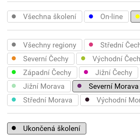
●
●
Všechna školení
On-line
●
●
Všechny regiony
Střední Čec
●
●
Severní Čechy
Východní Čec
●
●
Západní Čechy
Jižní Čechy
●
●
Jižní Morava
Severní Morava
●
●
Střední Morava
Východní Mo
●
Ukončená školení