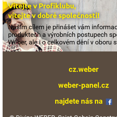
Vítejte v Profiklubu,
vítejte v dobré společnosti!
Naším cílem je přinášet vám informac
produktech a výrobních postupech sp
Weber, ale i o celkovém dění v oboru s
cz.weber
weber-panel.cz
najdete nás na