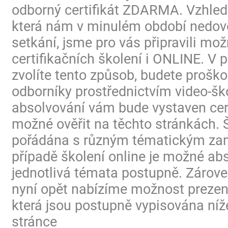
odborný certifikát ZDARMA. Vzhled
která nám v minulém období nedovo
setkání, jsme pro vás připravili mo
certifikačních školení i ONLINE. V p
zvolíte tento způsob, budete proško
odborníky prostřednictvím video-ško
absolvování vám bude vystaven certi
možné ověřit na těchto stránkách. 
pořádána s různým tématickým za
případě školení online je možné ab
jednotlivá témata postupně. Zárov
nyní opět nabízíme možnost prezen
která jsou postupně vypisována níž
stránce