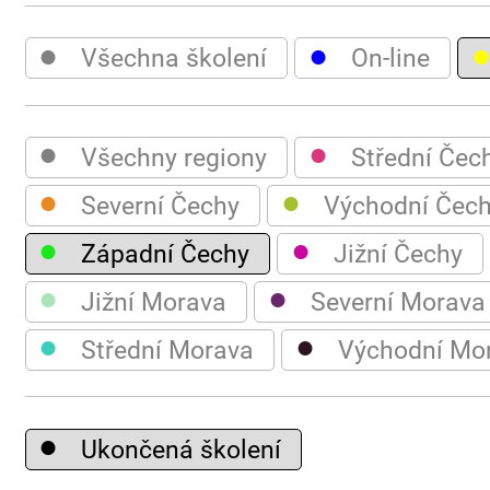
●
●
Všechna školení
On-line
●
●
Všechny regiony
Střední Čec
●
●
Severní Čechy
Východní Čec
●
●
Západní Čechy
Jižní Čechy
●
●
Jižní Morava
Severní Morava
●
●
Střední Morava
Východní Mo
●
Ukončená školení