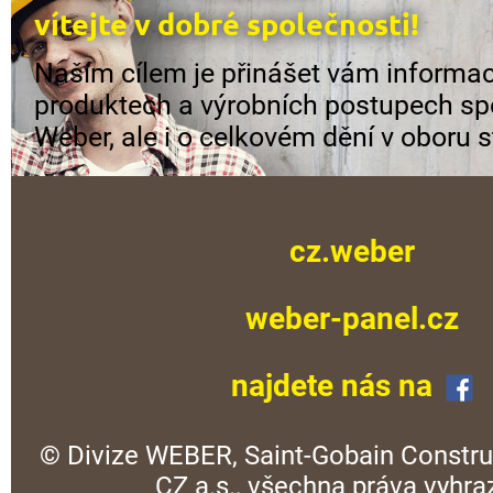
vítejte v dobré společnosti!
Naším cílem je přinášet vám informac
produktech a výrobních postupech sp
Weber, ale i o celkovém dění v oboru s
cz.weber
weber-panel.cz
najdete nás na
© Divize WEBER, Saint-Gobain Constru
CZ a.s., všechna práva vyhra