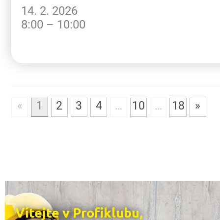
14. 2. 2026
8:00 – 10:00
«
1
2
3
4
…
10
…
18
»
Vítejte v Profiklubu,