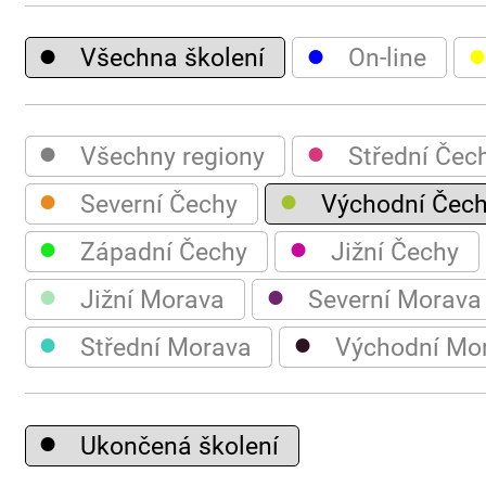
●
●
Všechna školení
On-line
●
●
Všechny regiony
Střední Čec
●
●
Severní Čechy
Východní Čec
●
●
Západní Čechy
Jižní Čechy
●
●
Jižní Morava
Severní Morava
●
●
Střední Morava
Východní Mo
●
Ukončená školení