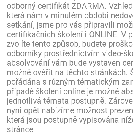
odborný certifikát ZDARMA. Vzhled
která nám v minulém období nedovo
setkání, jsme pro vás připravili mo
certifikačních školení i ONLINE. V p
zvolíte tento způsob, budete proško
odborníky prostřednictvím video-ško
absolvování vám bude vystaven certi
možné ověřit na těchto stránkách. 
pořádána s různým tématickým za
případě školení online je možné ab
jednotlivá témata postupně. Zárov
nyní opět nabízíme možnost prezen
která jsou postupně vypisována níž
stránce