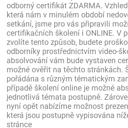
odborný certifikát ZDARMA. Vzhled
která nám v minulém období nedovo
setkání, jsme pro vás připravili mo
certifikačních školení i ONLINE. V p
zvolíte tento způsob, budete proško
odborníky prostřednictvím video-ško
absolvování vám bude vystaven certi
možné ověřit na těchto stránkách. 
pořádána s různým tématickým za
případě školení online je možné ab
jednotlivá témata postupně. Zárov
nyní opět nabízíme možnost prezen
která jsou postupně vypisována níž
stránce