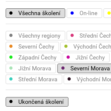
●
●
Všechna školení
On-line
●
●
Všechny regiony
Střední Čec
●
●
Severní Čechy
Východní Čec
●
●
Západní Čechy
Jižní Čechy
●
●
Jižní Morava
Severní Morava
●
●
Střední Morava
Východní Mo
●
Ukončená školení