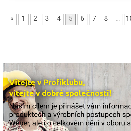
«
1
2
3
4
5
6
7
8
…
1
Vítejte v Profiklubu,
vítejte v dobré společnosti!
Naším cílem je přinášet vám informac
produktech a výrobních postupech sp
Weber, ale i o celkovém dění v oboru s