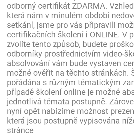
odborný certifikát ZDARMA. Vzhled
která nám v minulém období nedovo
setkání, jsme pro vás připravili mo
certifikačních školení i ONLINE. V p
zvolíte tento způsob, budete proško
odborníky prostřednictvím video-ško
absolvování vám bude vystaven certi
možné ověřit na těchto stránkách. 
pořádána s různým tématickým za
případě školení online je možné ab
jednotlivá témata postupně. Zárov
nyní opět nabízíme možnost prezen
která jsou postupně vypisována níž
stránce