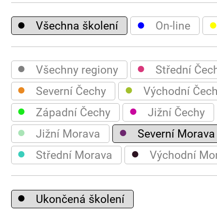
●
●
Všechna školení
On-line
●
●
Všechny regiony
Střední Čec
●
●
Severní Čechy
Východní Čec
●
●
Západní Čechy
Jižní Čechy
●
●
Jižní Morava
Severní Morava
●
●
Střední Morava
Východní Mo
●
Ukončená školení