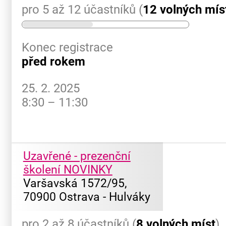
pro 5 až 12 účastníků (
12 volných mís
Konec registrace
před rokem
25. 2. 2025
8:30 – 11:30
Uzavřené - prezenční
školení NOVINKY
Varšavská 1572/95,
70900 Ostrava - Hulváky
pro 2 až 8 účastníků (
8 volných míst
)