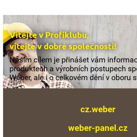
Vítejte v Profiklubu,
vítejte v dobré společnosti!
Naším cílem je přinášet vám informac
produktech a výrobních postupech sp
Weber, ale i o celkovém dění v oboru s
cz.weber
weber-panel.cz