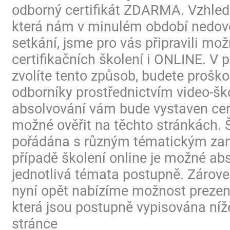
odborný certifikát ZDARMA. Vzhled
která nám v minulém období nedovo
setkání, jsme pro vás připravili mo
certifikačních školení i ONLINE. V p
zvolíte tento způsob, budete proško
odborníky prostřednictvím video-ško
absolvování vám bude vystaven certi
možné ověřit na těchto stránkách. 
pořádána s různým tématickým za
případě školení online je možné ab
jednotlivá témata postupně. Zárov
nyní opět nabízíme možnost prezen
která jsou postupně vypisována níž
stránce