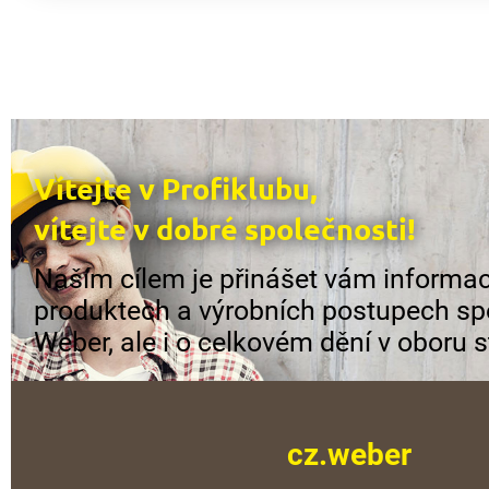
Vítejte v Profiklubu,
vítejte v dobré společnosti!
Naším cílem je přinášet vám informac
produktech a výrobních postupech sp
Weber, ale i o celkovém dění v oboru s
cz.weber