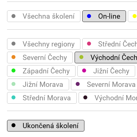
●
●
Všechna školení
On-line
●
●
Všechny regiony
Střední Čec
●
●
Severní Čechy
Východní Čec
●
●
Západní Čechy
Jižní Čechy
●
●
Jižní Morava
Severní Morava
●
●
Střední Morava
Východní Mo
●
Ukončená školení