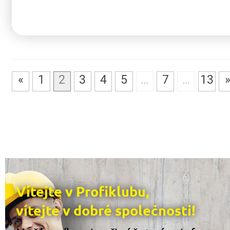
«
1
2
3
4
5
…
7
…
13
Vítejte v Profiklubu,
vítejte v dobré společnosti!