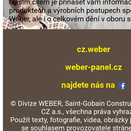
Naším cílem je přinášet vám informac
produktech a výrobních postupech sp
Weber, ale i o celkovém dění v oboru s
cz.weber
weber-panel.cz
najdete nás na
© Divize WEBER, Saint-Gobain Constru
CZ a.s., všechna práva vyhra
Použít texty, fotografie, videa, obrázky
se souhlasem provozovatele stráne