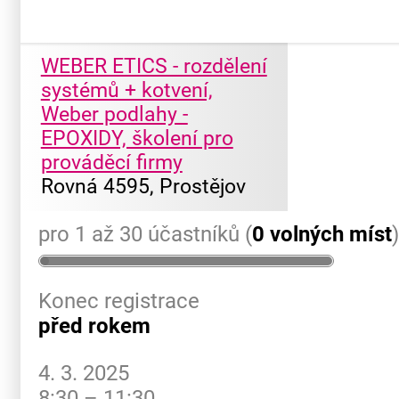
WEBER ETICS - rozdělení
systémů + kotvení,
Weber podlahy -
EPOXIDY, školení pro
prováděcí firmy
Rovná 4595, Prostějov
pro 1 až 30 účastníků (
0 volných míst
Konec registrace
před rokem
4. 3. 2025
8:30 – 11:30