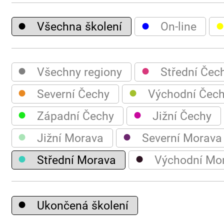
●
●
Všechna školení
On-line
●
●
Všechny regiony
Střední Čec
●
●
Severní Čechy
Východní Čec
●
●
Západní Čechy
Jižní Čechy
●
●
Jižní Morava
Severní Morava
●
●
Střední Morava
Východní Mo
●
Ukončená školení