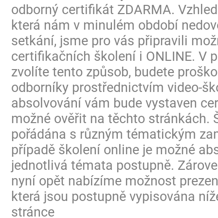
odborný certifikát ZDARMA. Vzhled
která nám v minulém období nedovo
setkání, jsme pro vás připravili mo
certifikačních školení i ONLINE. V p
zvolíte tento způsob, budete proško
odborníky prostřednictvím video-ško
absolvování vám bude vystaven certi
možné ověřit na těchto stránkách. 
pořádána s různým tématickým za
případě školení online je možné ab
jednotlivá témata postupně. Zárov
nyní opět nabízíme možnost prezen
která jsou postupně vypisována níž
stránce