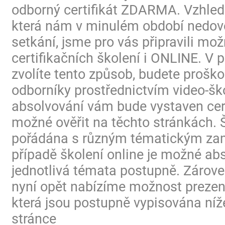
odborný certifikát ZDARMA. Vzhled
která nám v minulém období nedovo
setkání, jsme pro vás připravili mo
certifikačních školení i ONLINE. V p
zvolíte tento způsob, budete proško
odborníky prostřednictvím video-ško
absolvování vám bude vystaven certi
možné ověřit na těchto stránkách. 
pořádána s různým tématickým za
případě školení online je možné ab
jednotlivá témata postupně. Zárov
nyní opět nabízíme možnost prezen
která jsou postupně vypisována níž
stránce