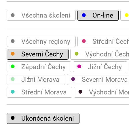
●
●
Všechna školení
On-line
●
●
Všechny regiony
Střední Čec
●
●
Severní Čechy
Východní Čec
●
●
Západní Čechy
Jižní Čechy
●
●
Jižní Morava
Severní Morava
●
●
Střední Morava
Východní Mo
●
Ukončená školení