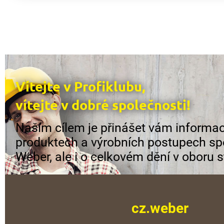
Vítejte v Profiklubu,
vítejte v dobré společnosti!
Naším cílem je přinášet vám informac
produktech a výrobních postupech sp
Weber, ale i o celkovém dění v oboru s
cz.weber