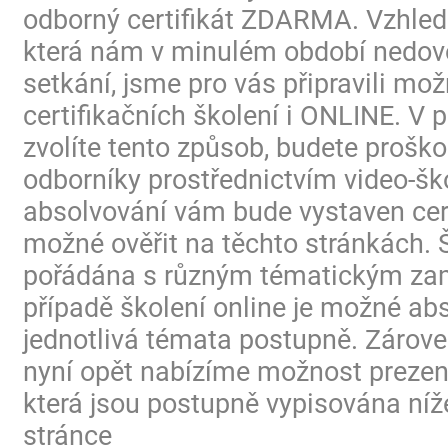
odborný certifikát ZDARMA. Vzhled
která nám v minulém období nedovo
setkání, jsme pro vás připravili mo
certifikačních školení i ONLINE. V p
zvolíte tento způsob, budete proško
odborníky prostřednictvím video-ško
absolvování vám bude vystaven certi
možné ověřit na těchto stránkách. 
pořádána s různým tématickým za
případě školení online je možné ab
jednotlivá témata postupně. Zárov
nyní opět nabízíme možnost prezen
která jsou postupně vypisována níž
stránce