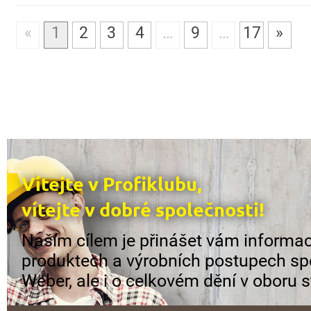
«
1
2
3
4
…
9
…
17
»
Vítejte v Profiklubu,
vítejte v dobré společnosti!
Naším cílem je přinášet vám informac
produktech a výrobních postupech sp
Weber, ale i o celkovém dění v oboru s