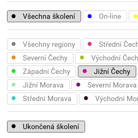
●
●
Všechna školení
On-line
●
●
Všechny regiony
Střední Čec
●
●
Severní Čechy
Východní Čec
●
●
Západní Čechy
Jižní Čechy
●
●
Jižní Morava
Severní Morava
●
●
Střední Morava
Východní Mo
●
Ukončená školení