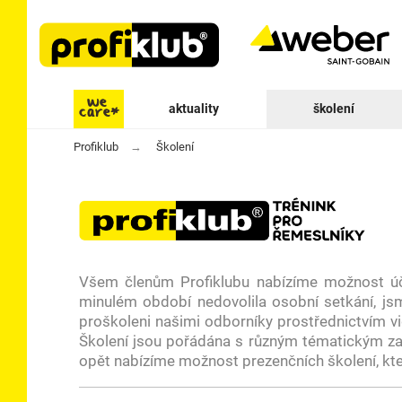
aktuality
školení
Profiklub
Školení
Všem členům Profiklubu nabízíme možnost úča
minulém období nedovolila osobní setkání, jsm
proškoleni našimi odborníky prostřednictvím vid
Školení jsou pořádána s různým tématickým zam
opět nabízíme možnost prezenčních školení, kte