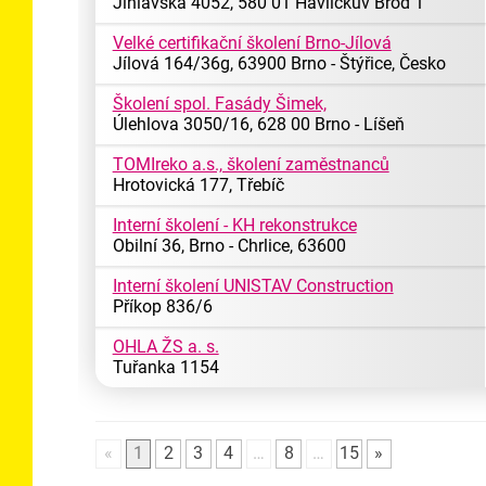
Jihlavská 4052, 580 01 Havlíčkův Brod 1
Velké certifikační školení Brno-Jílová
Jílová 164/36g, 63900 Brno - Štýřice, Česko
Školení spol. Fasády Šimek,
Úlehlova 3050/16, 628 00 Brno - Líšeň
TOMIreko a.s., školení zaměstnanců
Hrotovická 177, Třebíč
Interní školení - KH rekonstrukce
Obilní 36, Brno - Chrlice, 63600
Interní školení UNISTAV Construction
Příkop 836/6
OHLA ŽS a. s.
Tuřanka 1154
«
1
2
3
4
…
8
…
15
»