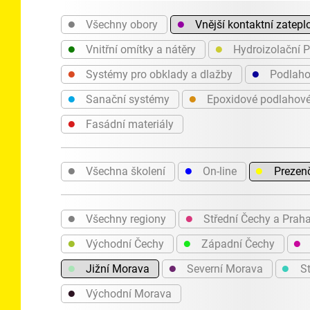
●
●
Všechny obory
Vnější kontaktní zatepl
●
●
Vnitřní omítky a nátěry
Hydroizolační 
●
●
Systémy pro obklady a dlažby
Podlaho
●
●
Sanační systémy
Epoxidové podlahov
●
Fasádní materiály
●
●
●
Všechna školení
On-line
Prezen
●
●
Všechny regiony
Střední Čechy a Prah
●
●
●
Východní Čechy
Západní Čechy
●
●
●
Jižní Morava
Severní Morava
St
●
Východní Morava