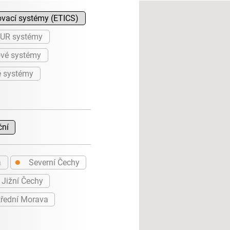
ovací systémy (ETICS)
PUR systémy
vé systémy
é systémy
ční
●
a
Severní Čechy
Jižní Čechy
řední Morava