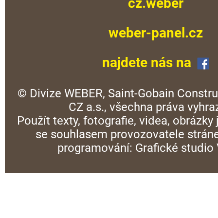
cz.weber
weber-panel.cz
najdete nás na
© Divize WEBER, Saint-Gobain Constru
CZ a.s., všechna práva vyhra
Použít texty, fotografie, videa, obrázky
se souhlasem provozovatele stráne
programování:
Grafické studi