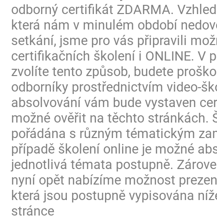
odborný certifikát ZDARMA. Vzhled
která nám v minulém období nedovo
setkání, jsme pro vás připravili mo
certifikačních školení i ONLINE. V p
zvolíte tento způsob, budete proško
odborníky prostřednictvím video-ško
absolvování vám bude vystaven certi
možné ověřit na těchto stránkách. 
pořádána s různým tématickým za
případě školení online je možné ab
jednotlivá témata postupně. Zárov
nyní opět nabízíme možnost prezen
která jsou postupně vypisována níž
stránce