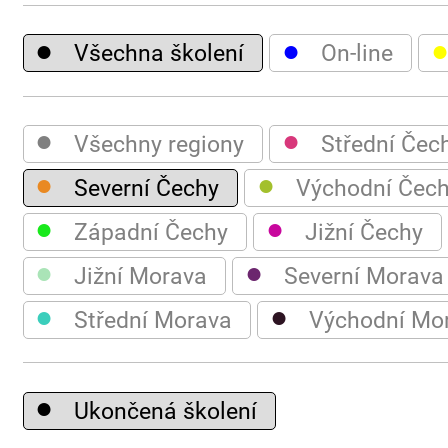
●
●
Všechna školení
On-line
●
●
Všechny regiony
Střední Čec
●
●
Severní Čechy
Východní Čec
●
●
Západní Čechy
Jižní Čechy
●
●
Jižní Morava
Severní Morava
●
●
Střední Morava
Východní Mo
●
Ukončená školení