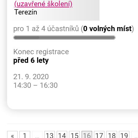
(uzavřené školení)
Terezín
pro 1 až 4 účastníků (
0 volných míst
)
Konec registrace
před 6 lety
21. 9. 2020
14:30 – 16:30
«
1
…
13
14
15
16
17
18
19