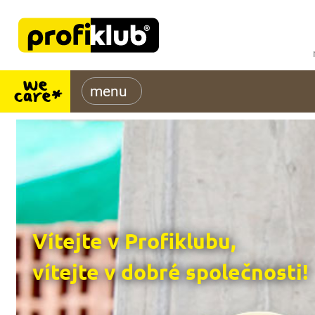
Vítejte v Profiklubu,
vítejte v dobré společnosti!