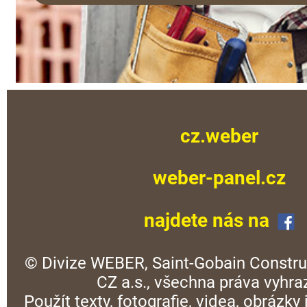
cz.weber
weber-panel.cz
najdete nás na
© Divize WEBER, Saint-Gobain Constru
CZ a.s., všechna práva vyhra
Použít texty, fotografie, videa, obrázky