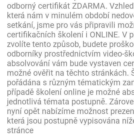
odborný certifikát ZDARMA. Vzhled
která nám v minulém období nedovo
setkání, jsme pro vás připravili mo
certifikačních školení i ONLINE. V p
zvolíte tento způsob, budete proško
odborníky prostřednictvím video-ško
absolvování vám bude vystaven certi
možné ověřit na těchto stránkách. 
pořádána s různým tématickým za
případě školení online je možné ab
jednotlivá témata postupně. Zárov
nyní opět nabízíme možnost prezen
která jsou postupně vypisována níž
stránce