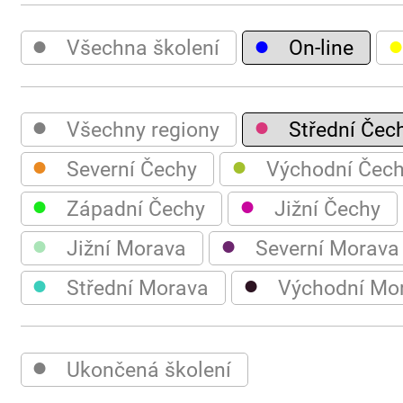
●
●
Všechna školení
On-line
●
●
Všechny regiony
Střední Čec
●
●
Severní Čechy
Východní Čec
●
●
Západní Čechy
Jižní Čechy
●
●
Jižní Morava
Severní Morava
●
●
Střední Morava
Východní Mo
●
Ukončená školení