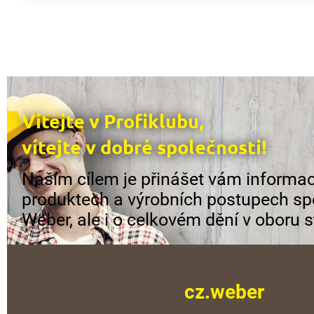
Vítejte v Profiklubu,
vítejte v dobré společnosti!
Naším cílem je přinášet vám informac
produktech a výrobních postupech sp
Weber, ale i o celkovém dění v oboru s
cz.weber