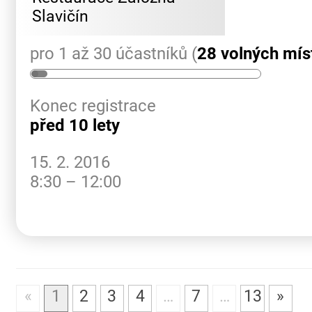
Slavičín
pro 1 až 30 účastníků (
28 volných mís
Konec registrace
před 10 lety
15. 2. 2016
8:30 – 12:00
«
1
2
3
4
…
7
…
13
»