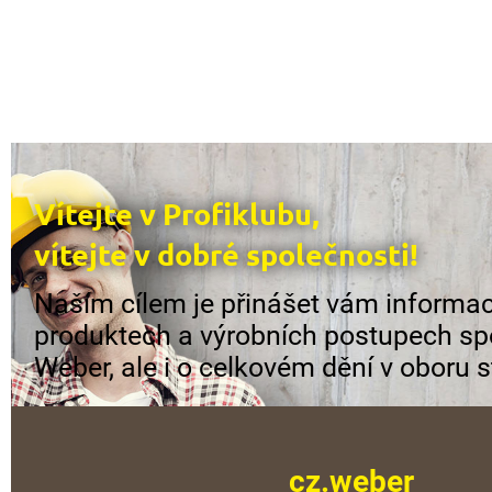
Vítejte v Profiklubu,
vítejte v dobré společnosti!
Naším cílem je přinášet vám informac
produktech a výrobních postupech sp
Weber, ale i o celkovém dění v oboru s
cz.weber