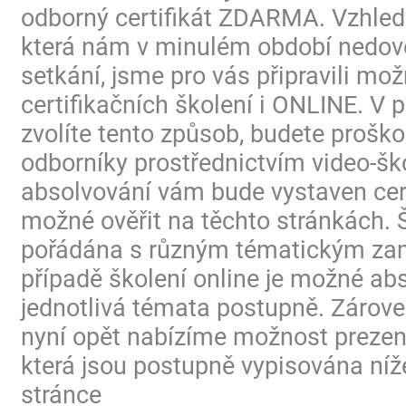
odborný certifikát ZDARMA. Vzhled
která nám v minulém období nedovo
setkání, jsme pro vás připravili mo
certifikačních školení i ONLINE. V p
zvolíte tento způsob, budete proško
odborníky prostřednictvím video-ško
absolvování vám bude vystaven certi
možné ověřit na těchto stránkách. 
pořádána s různým tématickým za
případě školení online je možné ab
jednotlivá témata postupně. Zárov
nyní opět nabízíme možnost prezen
která jsou postupně vypisována níž
stránce