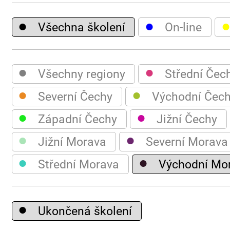
●
●
Všechna školení
On-line
●
●
Všechny regiony
Střední Čec
●
●
Severní Čechy
Východní Čec
●
●
Západní Čechy
Jižní Čechy
●
●
Jižní Morava
Severní Morava
●
●
Střední Morava
Východní Mo
●
Ukončená školení