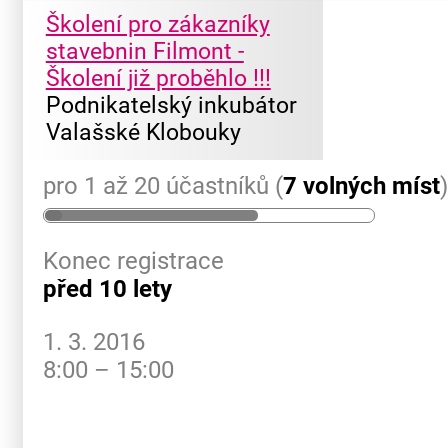
Školení pro zákazníky
stavebnin Filmont -
Školení již proběhlo !!!
Podnikatelský inkubátor
Valašské Klobouky
pro 1 až 20 účastníků (
7 volných míst
Konec registrace
před 10 lety
1. 3. 2016
8:00 – 15:00