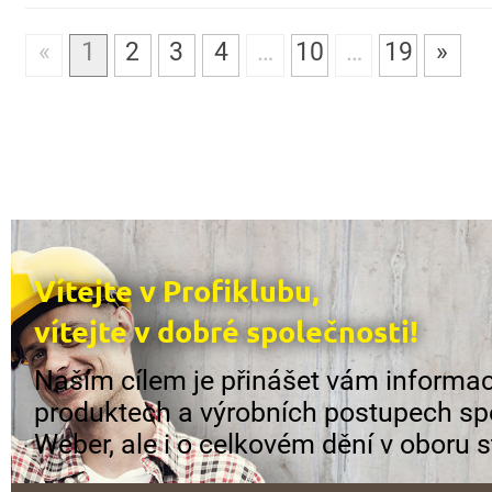
«
1
2
3
4
…
10
…
19
»
Vítejte v Profiklubu,
vítejte v dobré společnosti!
Naším cílem je přinášet vám informac
produktech a výrobních postupech sp
Weber, ale i o celkovém dění v oboru s