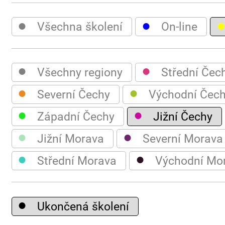
●
●
Všechna školení
On-line
●
●
Všechny regiony
Střední Čec
●
●
Severní Čechy
Východní Čec
●
●
Západní Čechy
Jižní Čechy
●
●
Jižní Morava
Severní Morava
●
●
Střední Morava
Východní Mo
●
Ukončená školení