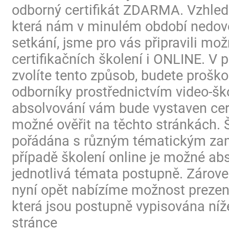
odborný certifikát ZDARMA. Vzhled
která nám v minulém období nedovo
setkání, jsme pro vás připravili mo
certifikačních školení i ONLINE. V p
zvolíte tento způsob, budete proško
odborníky prostřednictvím video-ško
absolvování vám bude vystaven certi
možné ověřit na těchto stránkách. 
pořádána s různým tématickým za
případě školení online je možné ab
jednotlivá témata postupně. Zárov
nyní opět nabízíme možnost prezen
která jsou postupně vypisována níž
stránce