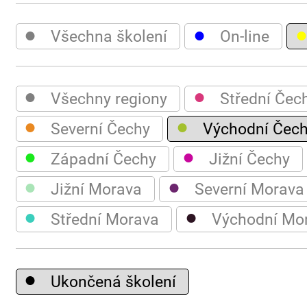
●
●
Všechna školení
On-line
●
●
Všechny regiony
Střední Čec
●
●
Severní Čechy
Východní Čec
●
●
Západní Čechy
Jižní Čechy
●
●
Jižní Morava
Severní Morava
●
●
Střední Morava
Východní Mo
●
Ukončená školení