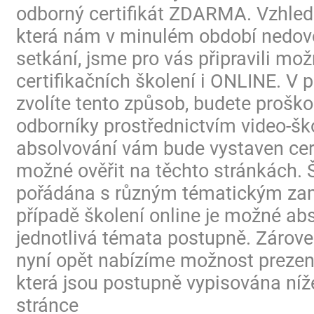
odborný certifikát ZDARMA. Vzhled
která nám v minulém období nedovo
setkání, jsme pro vás připravili mo
certifikačních školení i ONLINE. V p
zvolíte tento způsob, budete proško
odborníky prostřednictvím video-ško
absolvování vám bude vystaven certi
možné ověřit na těchto stránkách. 
pořádána s různým tématickým za
případě školení online je možné ab
jednotlivá témata postupně. Zárov
nyní opět nabízíme možnost prezen
která jsou postupně vypisována níž
stránce