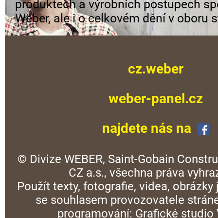
produktech a výrobních postupech sp
Weber, ale i o celkovém dění v oboru s
cz.weber
weber-panel.cz
najdete nás na
© Divize WEBER, Saint-Gobain Constru
CZ a.s., všechna práva vyhra
Použít texty, fotografie, videa, obrázky
se souhlasem provozovatele stráne
programování:
Grafické studi