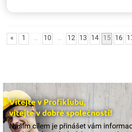
«
1
…
10
…
12
13
14
15
16
1
Vítejte v Profiklubu,
vítejte v dobré společnosti!
Naším cílem je přinášet vám informac