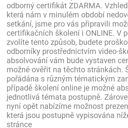
odborný certifikát ZDARMA. Vzhled
která nám v minulém období nedovo
setkání, jsme pro vás připravili mo
certifikačních školení i ONLINE. V p
zvolíte tento způsob, budete proško
odborníky prostřednictvím video-ško
absolvování vám bude vystaven certi
možné ověřit na těchto stránkách. 
pořádána s různým tématickým za
případě školení online je možné ab
jednotlivá témata postupně. Zárov
nyní opět nabízíme možnost prezen
která jsou postupně vypisována níž
stránce