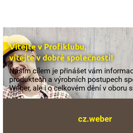
Vítejte v Profiklubu,
vítejte v dobré společnosti!
Naším cílem je přinášet vám informac
produktech a výrobních postupech sp
Weber, ale i o celkovém dění v oboru s
cz.weber