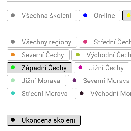
●
●
Všechna školení
On-line
●
●
Všechny regiony
Střední Čec
●
●
Severní Čechy
Východní Čec
●
●
Západní Čechy
Jižní Čechy
●
●
Jižní Morava
Severní Morava
●
●
Střední Morava
Východní Mo
●
Ukončená školení